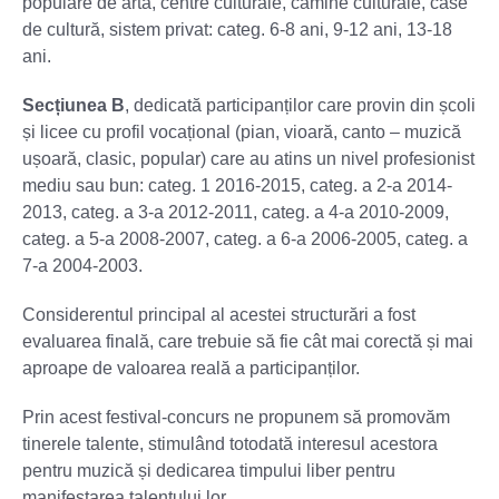
populare de artă, centre culturale, cămine culturale, case
de cultură, sistem privat: categ. 6-8 ani, 9-12 ani, 13-18
ani.
Secțiunea B
, dedicată participanților care provin din școli
și licee cu profil vocațional (pian, vioară, canto – muzică
ușoară, clasic, popular) care au atins un nivel profesionist
mediu sau bun: categ. 1 2016-2015, categ. a 2-a 2014-
2013, categ. a 3-a 2012-2011, categ. a 4-a 2010-2009,
categ. a 5-a 2008-2007, categ. a 6-a 2006-2005, categ. a
7-a 2004-2003.
Considerentul principal al acestei structurări a fost
evaluarea finală, care trebuie să fie cât mai corectă și mai
aproape de valoarea reală a participanților.
Prin acest festival-concurs ne propunem să promovăm
tinerele talente, stimulând totodată interesul acestora
pentru muzică și dedicarea timpului liber pentru
manifestarea talentului lor.