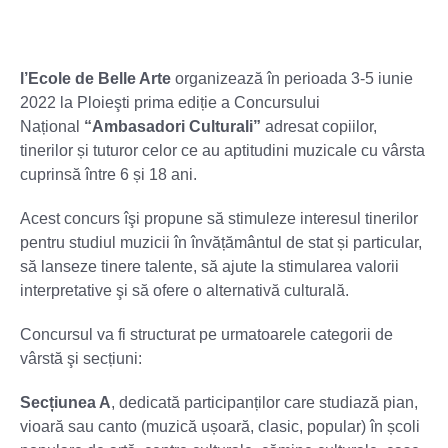
l’Ecole de Belle Arte
organizează în perioada 3-5 iunie
2022 la Ploieşti prima ediție a Concursului
Național
“Ambasadori Culturali”
adresat copiilor,
tinerilor și tuturor celor ce au aptitudini muzicale cu vârsta
cuprinsă între 6 și 18 ani.
Acest concurs îşi propune să stimuleze interesul tinerilor
pentru studiul muzicii în învățământul de stat și particular,
să lanseze tinere talente, să ajute la stimularea valorii
interpretative şi să ofere o alternativă culturală.
Concursul va fi structurat pe urmatoarele categorii de
vârstă şi secțiuni:
Secțiunea A
, dedicată participanților care studiază pian,
vioară sau canto (muzică ușoară, clasic, popular) în școli