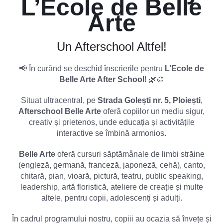
L’Ecole de Belle
Arte
Un Afterschool Altfel!
📢 În curând se deschid înscrierile pentru
L’Ecole de
Belle Arte After School
! 🌿🎨
Situat ultracentral, pe
Strada Golești nr. 5, Ploiești
,
Afterschool Belle Arte
oferă copiilor un mediu sigur,
creativ și prietenos, unde educația și activitățile
interactive se îmbină armonios.
Belle Arte
oferă cursuri săptămânale de limbi străine
(engleză, germană, franceză, japoneză, cehă), canto,
chitară, pian, vioară, pictură, teatru, public speaking,
leadership, artă floristică, ateliere de creație și multe
altele, pentru copii, adolescenți și adulți.
În cadrul programului nostru, copiii au ocazia să învețe și