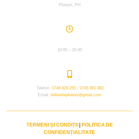
Ploiești, PH
Program
Luni-Vineri
10:00 – 20:00
Contactați-ne
Telefon:
0748.929.255
/
0745.982.882
Email:
bellearteploiesti@gmail.com
TERMENI ȘI CONDIȚII
|
POLITICA DE
CONFIDENȚIALITATE