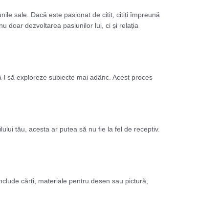
nile sale. Dacă este pasionat de citit, citiți împreună
nu doar dezvoltarea pasiunilor lui, ci și relația
ază-l să exploreze subiecte mai adânc. Acest proces
ului tău, acesta ar putea să nu fie la fel de receptiv.
include cărți, materiale pentru desen sau pictură,