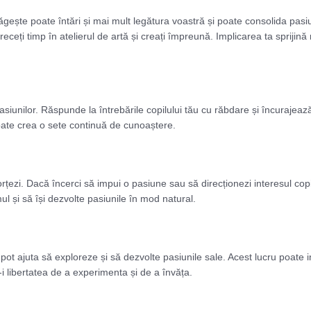
drăgește poate întări și mai mult legătura voastră și poate consolida pasiu
receți timp în atelierul de artă și creați împreună. Implicarea ta sprijină 
 pasiunilor. Răspunde la întrebările copilului tău cu răbdare și încuraje
ate crea o sete continuă de cunoaștere.
orțezi. Dacă încerci să impui o pasiune sau să direcționezi interesul copil
ul și să își dezvolte pasiunile în mod natural.
 pot ajuta să exploreze și să dezvolte pasiunile sale. Acest lucru poate 
 libertatea de a experimenta și de a învăța.