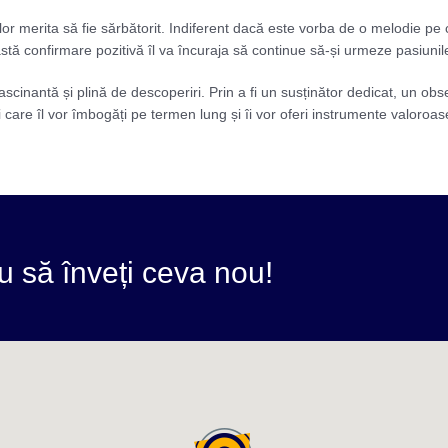
or merita să fie sărbătorit. Indiferent dacă este vorba de o melodie pe 
eastă confirmare pozitivă îl va încuraja să continue să-și urmeze pasiunil
fascinantă și plină de descoperiri. Prin a fi un susținător dedicat, un ob
 care îl vor îmbogăți pe termen lung și îi vor oferi instrumente valoroas
u să înveți ceva nou!