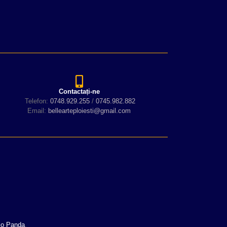
Contactați-ne
Telefon:
0748.929.255
/
0745.982.882
Email:
bellearteploiesti@gmail.com
io Panda
.