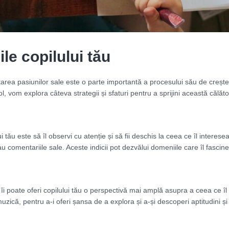
le copilului tău
oltarea pasiunilor sale este o parte importantă a procesului său de creșter
l, vom explora câteva strategii și sfaturi pentru a sprijini această călător
ui tău este să îl observi cu atenție și să fii deschis la ceea ce îl interes
e sau comentariile sale. Aceste indicii pot dezvălui domeniile care îl fasci
îi poate oferi copilului tău o perspectivă mai amplă asupra a ceea ce îl 
 muzică, pentru a-i oferi șansa de a explora și a-și descoperi aptitudini și