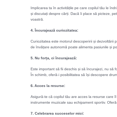
Implicarea ta în activitățile pe care copilul tău le în
și discutați despre cărți. Dacă îi place să picteze, pet
voastră.
4. Încurajează curiozitatea:
Curiozitatea este motorul descoperirii și dezvoltării
de învățare autonomă poate alimenta pasiunile și po
5. Nu forța, ci încurajează:
Este important să fii deschis și să încurajezi, nu să f
În schimb, oferă-i posibilitatea să își descopere drum
6. Acces la resurse:
Asigură-te că copilul tău are acces la resurse care îl
instrumente muzicale sau echipament sportiv. Oferă-i
7. Celebrarea succeselor mici: