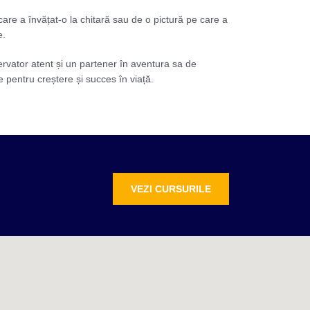
care a învățat-o la chitară sau de o pictură pe care a
e.
servator atent și un partener în aventura sa de
e pentru creștere și succes în viață.
VEZI CURSURILE