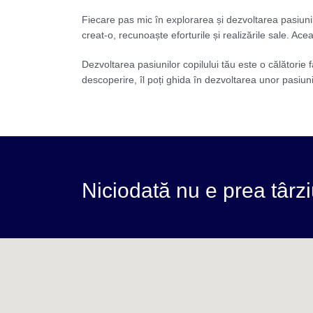
Fiecare pas mic în explorarea și dezvoltarea pasiunil
creat-o, recunoaște eforturile și realizările sale. Ac
Dezvoltarea pasiunilor copilului tău este o călătorie 
descoperire, îl poți ghida în dezvoltarea unor pasiuni
Niciodată nu e prea târzi