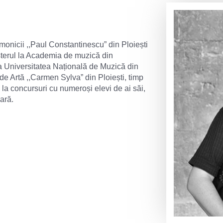
monicii ,,Paul Constantinescu” din Ploiești
Masterul la Academia de muzică din
la Universitatea Națională de Muzică din
 de Artă ,,Carmen Sylva” din Ploiești, timp
 la concursuri cu numeroși elevi de ai săi,
ară.