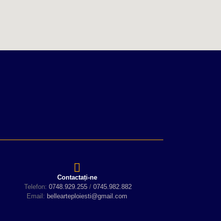
Contactați-ne
Telefon:
0748.929.255
/
0745.982.882
Email:
bellearteploiesti@gmail.com