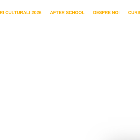
I CULTURALI 2026
AFTER SCHOOL
DESPRE NOI
CURS
Echipa noastră
PROFESORI